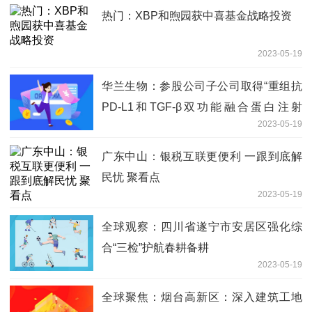
热门：XBP和煦园获中喜基金战略投资
2023-05-19
华兰生物：参股公司子公司取得“重组抗
PD-L1和TGF-β双功能融合蛋白注射
2023-05-19
液”药物临床试验批准通知书_天天聚看点
广东中山：银税互联更便利 一跟到底解
民忧 聚看点
2023-05-19
全球观察：四川省遂宁市安居区强化综
合“三检”护航春耕备耕
2023-05-19
全球聚焦：烟台高新区：深入建筑工地