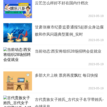
云艺怎么样好不好在国内什档次
2023-05-19
甘肃张掖市纪委监委通报5起群众身边腐
败和作风问题典型案例_实时
2023-05-19
当前动态:西安将组织28场招聘会促就业
2023-05-19
多部大片上映 票房再度飘红 每日快报
2023-05-19
古代贵族女子姓氏_古代女子名字带姓氏-
全球讯息