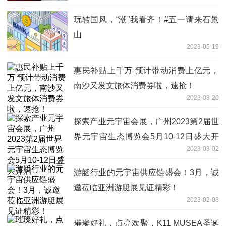
玩转国风，“潮”我看齐！#五一请来石景
山
2023-05-19
惠民补贴上千万 预计带动消费上亿元，
南沙又发文旅体消费券啦，速抢！
2023-03-20
探索产业元宇宙会展，广州2023第2届世
界元宇宙生态博览会5月10-12日盛大开
2023-03-02
启
游艇行业的元宇宙供应链盛会！3月，诚
邀莅临亚洲游艇展见证精彩！
2023-02-08
璀璨好礼，点亮欢聚，K11 MUSEA圣诞