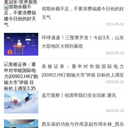
假期余额不足，不要浪费福建今日份的好
天气
2023-05-19
环球速递！三预警齐发！今起3天，山东
大部地区大雨到暴雨
2023-05-19
美银证券：重申对华能国际电力
(00902.HK)“跑输大市”评级 目标价上调至
2023-05-19
3.35港元
蓝厅观察丨祖国带我们安全回家 通讯
2023-05-19
西乐葆的功效与作用及副作用水林_西乐