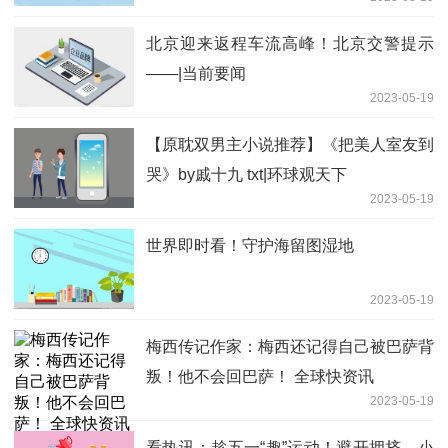
北京迎来返程车流高峰！北京交警提示
——|当前要闻
2023-05-19
【原耽双男主小说推荐】《把美人室友到
哭》by戚十九 txt|环球观天下
2023-05-19
世界即时看！守护海留图湿地
2023-05-19
梅西传记作家：梅西还记得自己被巴萨背
叛！他不会回巴萨！ 全球快资讯
2023-05-19
看热讯：趁五一“趣”运动！避开拥挤，小